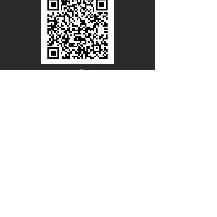
Line Official
Account
@PACIFICWOOD
ดาวน์โหลดแคตตาล็อกไม้วีเนียร์
ชื่อ - นามสกุล
อีเมล