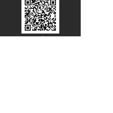
Line Official
Account
@PACIFICWOOD
ดาวน์โหลดแคตตาล็อกไม้วีเนียร์
ชื่อ - นามสกุล
อีเมล