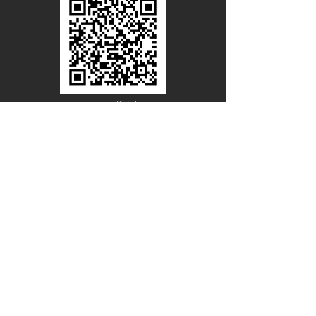
Line Official
Account
@PACIFICWOOD
ดาวน์โหลดแคตตาล็อกไม้วีเนียร์
ชื่อ - นามสกุล
อีเมล