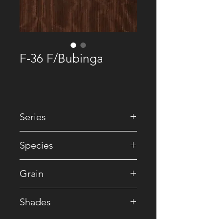
F-36 F/Bubinga
Series
• Natural
Species
• Rosewood
Grain
• Figured / Ribbon
Shades