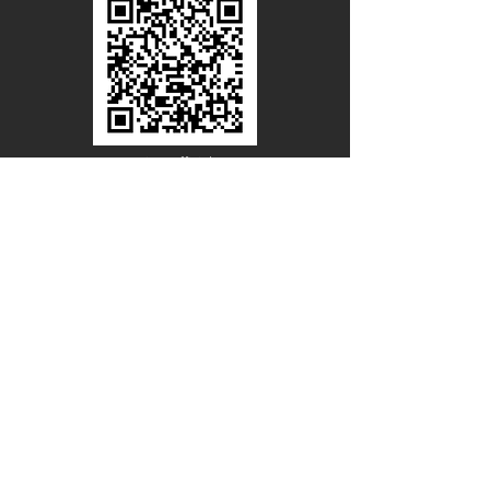
Line Official
Account
@PACIFICWOOD
ดาวน์โหลดแคตตาล็อกไม้วีเนียร์
ชื่อ - นามสกุล
อีเมล