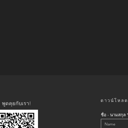
ดาวน์โหลดแ
พูดคุยกับเรา!
ชื่อ - นามสกุล