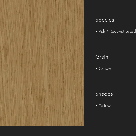
Species
• Ash / Reconstituted
Grain
• Crown
Shades
• Yellow