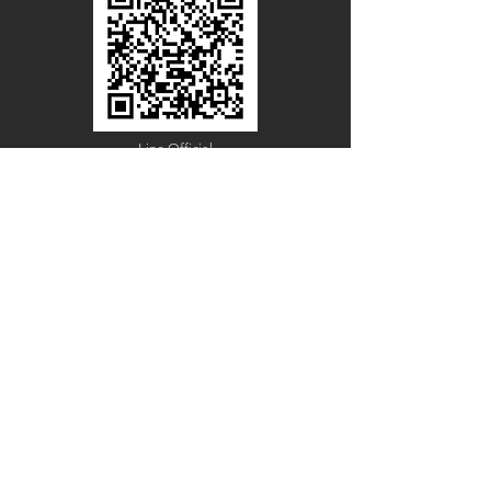
Line Official
Account
@PACIFICWOOD
ดาวน์โหลดแคตตาล็อกไม้วีเนียร์
ชื่อ - นามสกุล
อีเมล