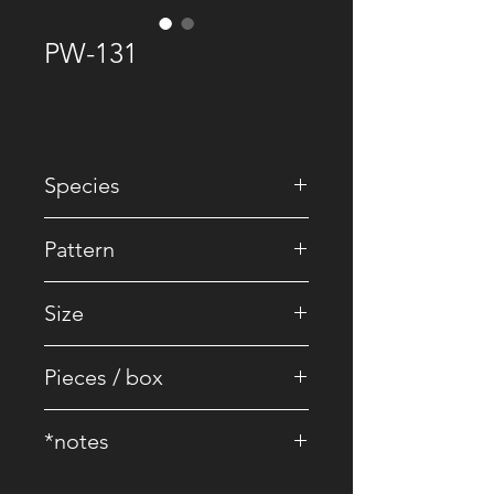
PW-131
Species
• EU Oak
Pattern
• Herringbone
Size
• 600 x 90 x 15/3 mm
Pieces / box
• 12 pcs.
*notes
• Core Board : 100% Birch