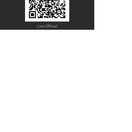
Line Official
Account
@PACIFICWOOD
ดาวน์โหลดแคตตาล็อกไม้วีเนียร์
ชื่อ - นามสกุล
อีเมล
Code