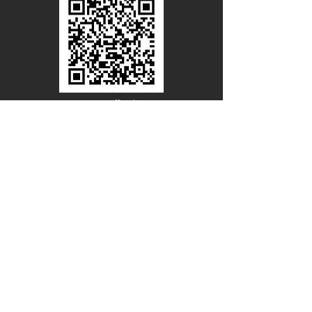
Line Official
Account
@PACIFICWOOD
ดาวน์โหลดแคตตาล็อกไม้วีเนียร์
ชื่อ - นามสกุล
อีเมล