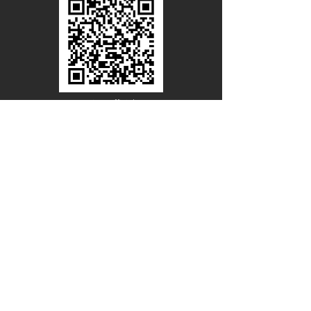
Line Official
Account
@PACIFICWOOD
ดาวน์โหลดแคตตาล็อกไม้วีเนียร์
ชื่อ - นามสกุล
อีเมล