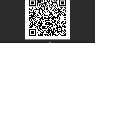
Line Official
Account
@PACIFICWOOD
ดาวน์โหลดแคตตาล็อกไม้วีเนียร์
ชื่อ - นามสกุล
อีเมล