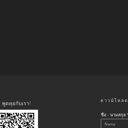
ดาวน์โหลดแ
พูดคุยกับเรา!
ชื่อ - นามสกุล