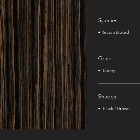
Species
• Reconstituted
Grain
• Ebony
Shades
• Black / Brown