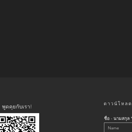
ดาวน์โหลดแ
พูดคุยกับเรา!
ชื่อ - นามสกุล