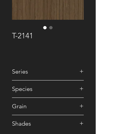
T-2141
Series
• Premium Recomposed
Species
• Walnut / Reconstituted
Grain
• Straight
Shades