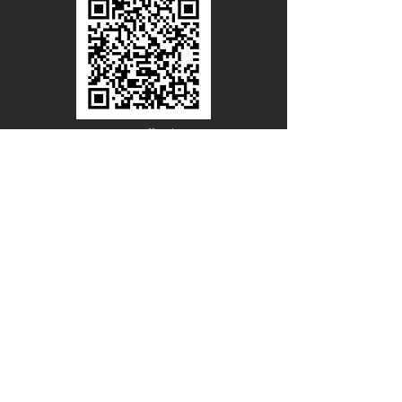
Line Official
Account
@PACIFICWOOD
ดาวน์โหลดแคตตาล็อกไม้วีเนียร์
ชื่อ - นามสกุล
อีเมล