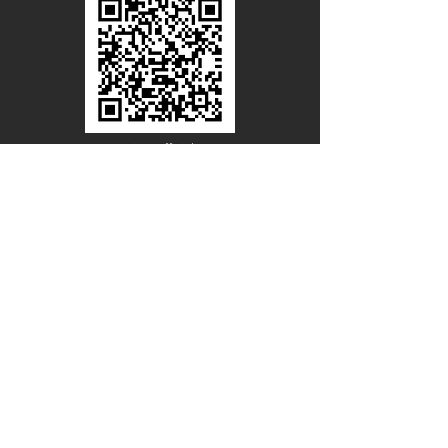
Line Official
Account
@PACIFICWOOD
ดาวน์โหลดแคตตาล็อกไม้วีเนียร์
ชื่อ - นามสกุล
อีเมล