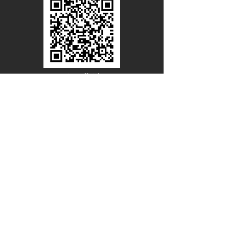
Line Official
Account
@PACIFICWOOD
ดาวน์โหลดแคตตาล็อกไม้วีเนียร์
ชื่อ - นามสกุล
อีเมล