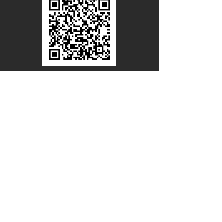
Line Official
Account
@PACIFICWOOD
ดาวน์โหลดแคตตาล็อกไม้วีเนียร์
ชื่อ - นามสกุล
อีเมล