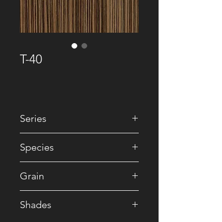
T-40
Series
• Premium Recomposed
Species
• Zebrano / Reconstituted
Grain
• Straight
Shades