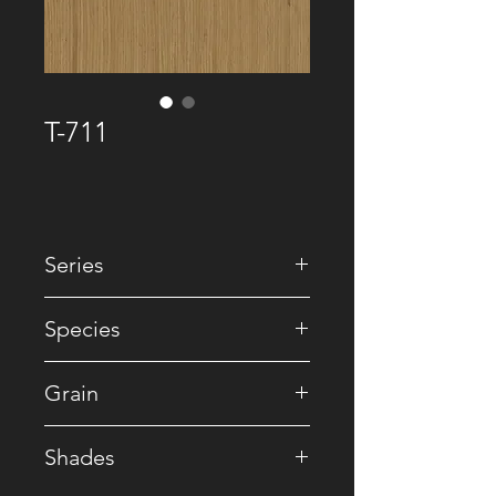
T-711
Series
• Premium Recomposed
Species
• Ash / Reconstituted
Grain
• Straight
Shades