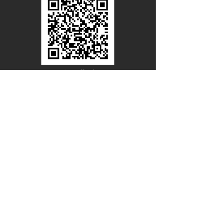
Line Official
Account
@PACIFICWOOD
ดาวน์โหลดแคตตาล็อกไม้วีเนียร์
ชื่อ - นามสกุล
อีเมล