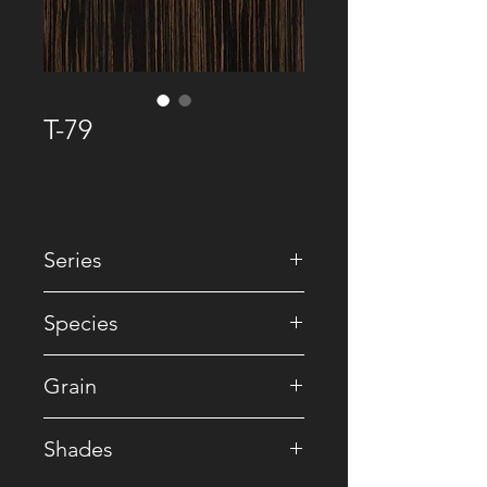
T-79
Series
• Premium Recomposed
Species
• Reconstituted
Grain
• Ebony
Shades