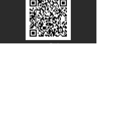
Line Official
Account
@PACIFICWOOD
ดาวน์โหลดแคตตาล็อกไม้วีเนียร์
ชื่อ - นามสกุล
อีเมล