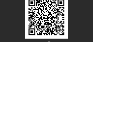
Line Official
Account
@PACIFICWOOD
ดาวน์โหลดแคตตาล็อกไม้วีเนียร์
ชื่อ - นามสกุล
อีเมล