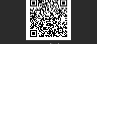
Line Official
Account
@PACIFICWOOD
ดาวน์โหลดแคตตาล็อกไม้วีเนียร์
ชื่อ - นามสกุล
อีเมล